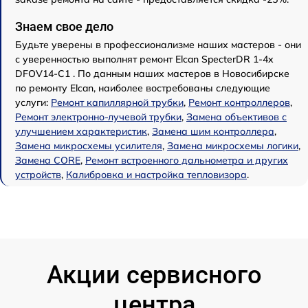
Знаем свое дело
Будьте уверены в профессионализме наших мастеров - они
с уверенностью выполнят ремонт Elcan SpecterDR 1-4x
DFOV14-C1 . По данным наших мастеров в Новосибирске
по ремонту Elcan, наиболее востребованы следующие
услуги:
Ремонт капиллярной трубки
,
Ремонт контроллеров
,
Ремонт электронно-лучевой трубки
,
Замена объективов с
улучшением характеристик
,
Замена шим контроллера
,
Замена микросхемы усилителя
,
Замена микросхемы логики
,
Замена CORE
,
Ремонт встроенного дальнометра и других
устройств
,
Калибровка и настройка тепловизора
.
Акции сервисного
центра