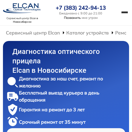
+7 (383) 242-94-13
Ежедневно с 9:00 до 21:00
Позвонить
мне утром
Сервисный центр Elcan
в
Новосибирске
Сервисный центр Elcan
Каталог устройств
Ремонт
Диагностика оптического
прицела
Elcan в Новосибирске
Диагностика за наш счет, ремонт по
желанию
Бесплатный выезд курьера в день
обращения
Гарантия на ремонт до 3 лет
Срочный ремонт от 35 минут